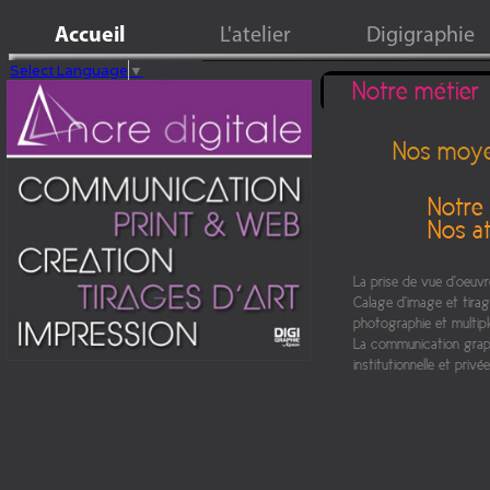
Accueil
L'atelier
Digigraphie
Select Language
▼
Notre métier
Nos moy
Notre 
Nos a
La prise de vue d'oeuvre
Calage d'image et tirag
photographie et multipl
La communication grap
institutionnelle et privée